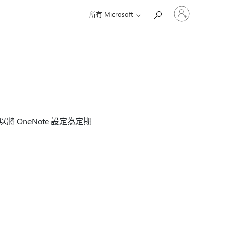
登
所有 Microsoft
入
您
的
帳
戶
 OneNote 設定為定期