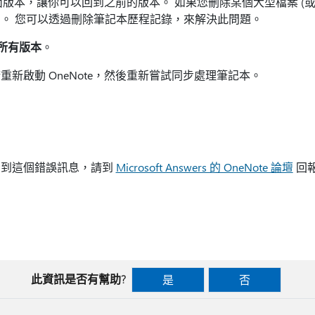
的頁面版本，讓你可以回到之前的版本。 如果您刪除某個大型檔案 (
。 您可以透過刪除筆記本歷程記錄，來解決此問題。
所有版本
。
新啟動 OneNote，然後重新嘗試同步處理筆記本。
看到這個錯誤訊息，請到
Microsoft Answers 的 OneNote 論壇
回
此資訊是否有幫助?
是
否