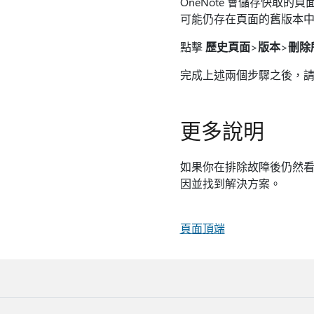
OneNote 會儲存快取
可能仍存在頁面的舊版本中
點擊
歷史頁面
>
版本
>
刪除
完成上述兩個步驟之後，請重
更多說明
如果你在排除故障後仍然
因並找到解決方案。
頁面頂端