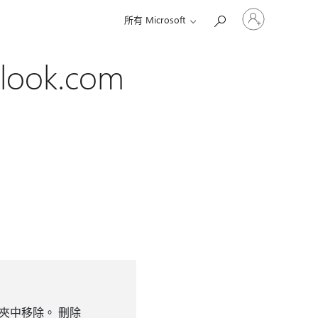
登
所有 Microsoft
入
您
的
ok.com
帳
戶
夾中移除。 刪除