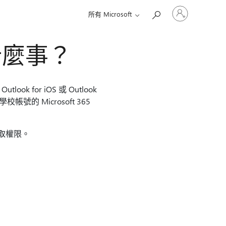
登
所有 Microsoft
入
您
的
了什麼事？
帳
戶
ok for iOS 或 Outlook
校帳號的 Microsoft 365
組的存取權限。