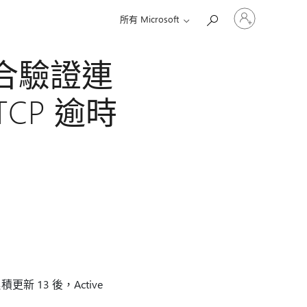
登
所有 Microsoft
入
您
的
整合驗證連
帳
戶
 TCP 逾時
新 13 後，Active