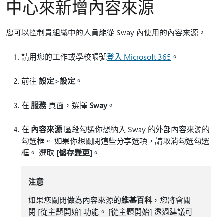
中心來新增內容來源
您可以控制貴組織中的人員能從 Sway 內使用的內容來源。
請用您的工作或學校帳號
登入 Microsoft 365
。
前往
設定
>
設定
。
在
服務
頁面，選擇
Sway
。
在
內容來源
區段勾選你想納入 Sway 的外部內容來源的
勾選框。 如果你想關閉這些分享選項，請取消勾選勾選
框。 選取
[儲存變更]
。
注意
如果您關閉做為內容來源的
維基百科
，您將會關
閉 [從主題開始]
功能。 [從主題開始]
透過建議可