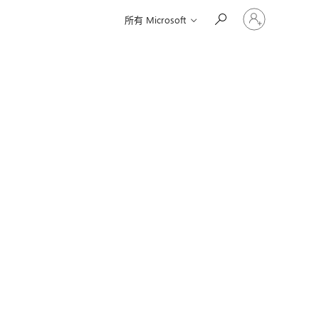
登
所有 Microsoft
入
您
的
帳
戶