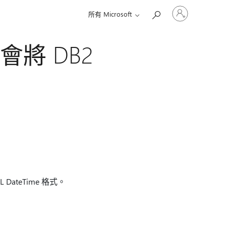
登
所有 Microsoft
入
您
的
不會將 DB2
帳
戶
L DateTime 格式。