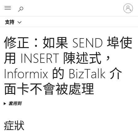
登
Microsoft
入
您
支持
的
帳
戶
修正：如果 SEND 埠使
用 INSERT 陳述式，
Informix 的 BizTalk 介
面卡不會被處理
套用到
症狀