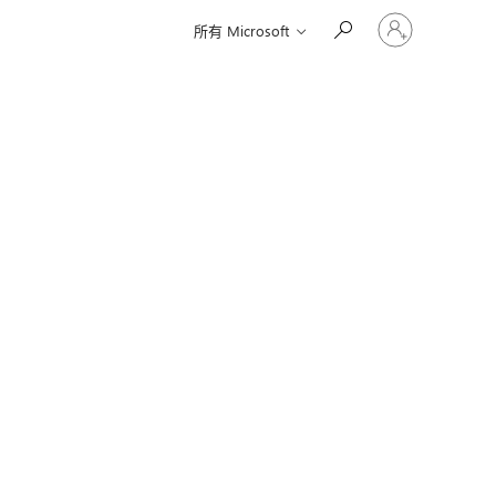
登
所有 Microsoft
入
您
的
帳
戶