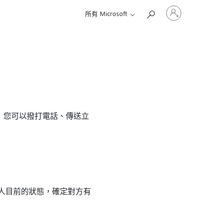
登
所有 Microsoft
入
您
的
帳
戶
。 您可以撥打電話、傳送立
絡人目前的狀態，確定對方有