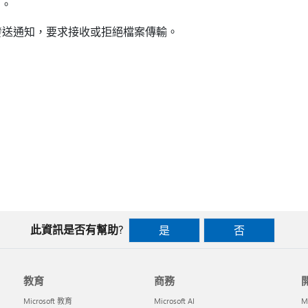
圍。
件人發送通知，要求接收或拒絕檔案傳輸。
此資訊是否有幫助?
是
否
教育
商務
Microsoft 教育
Microsoft AI
M