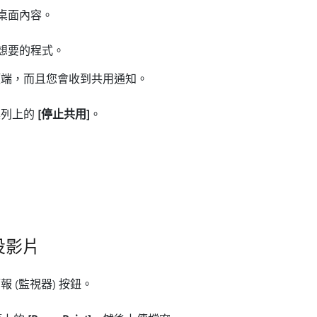
桌面內容。
想要的程式。
頂端，而且您會收到共用通知。
具列上的
[停止共用]
。
 投影片
 (監視器) 按鈕。