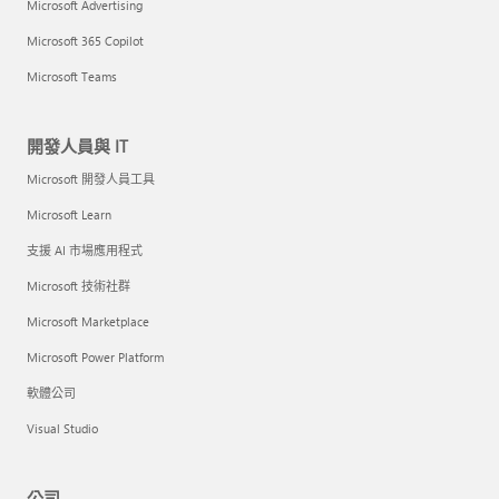
Microsoft Advertising
Microsoft 365 Copilot
Microsoft Teams
開發人員與 IT
Microsoft 開發人員工具
Microsoft Learn
支援 AI 市場應用程式
Microsoft 技術社群
Microsoft Marketplace
Microsoft Power Platform
軟體公司
Visual Studio
公司