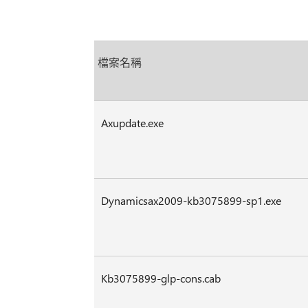
檔案名稱
Axupdate.exe
Dynamicsax2009-kb3075899-sp1.exe
Kb3075899-glp-cons.cab