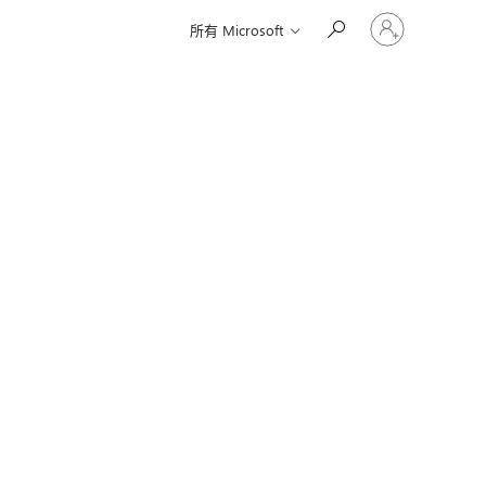
登
所有 Microsoft
入
您
的
帳
戶