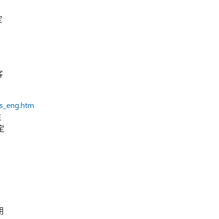
定
客
ts_eng.htm
生
定
用