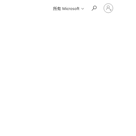
登
所有 Microsoft
入
您
的
帳
戶