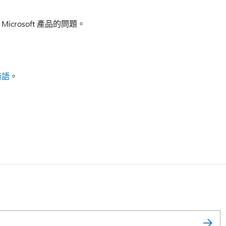
icrosoft 產品的問題。
術語
。