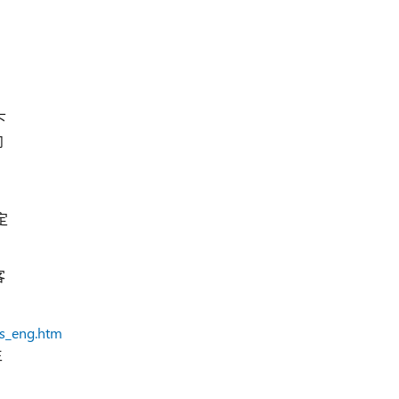
下
向
定
客
ts_eng.htm
生