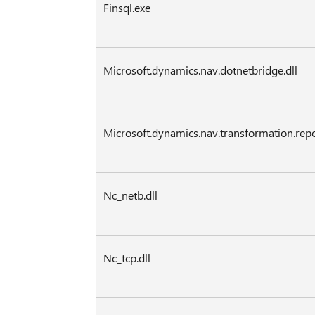
Finsql.exe
Microsoft.dynamics.nav.dotnetbridge.dll
Microsoft.dynamics.nav.transformation.repo
Nc_netb.dll
Nc_tcp.dll