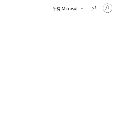
登
所有 Microsoft
入
您
的
帳
戶