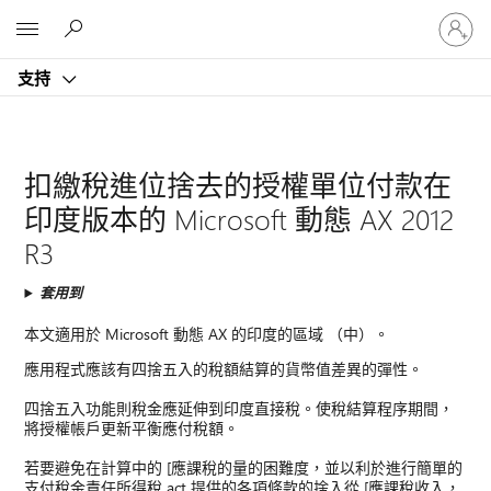
登
Microsoft
入
您
支持
的
帳
戶
扣繳稅進位捨去的授權單位付款在
印度版本的 Microsoft 動態 AX 2012
R3
套用到
本文適用於 Microsoft 動態 AX 的印度的區域 （中）。
應用程式應該有四捨五入的稅額結算的貨幣值差異的彈性。
四捨五入功能則稅金應延伸到印度直接稅。使稅結算程序期間，
將授權帳戶更新平衡應付稅額。
若要避免在計算中的 [應課稅的量的困難度，並以利於進行簡單的
支付稅金責任所得稅 act 提供的各項條款的捨入從 [應課稅收入，