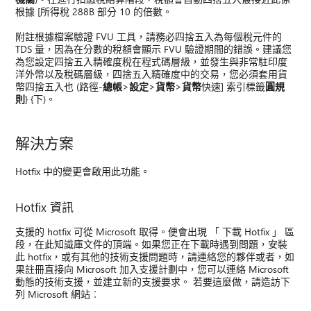
根據 [所得稅 288B 部分 10 的倍數。
附註根據檔案驗證 FVU 工具，請務必四捨五入為每個稅元件的
TDS 量，因為在分數的稅額會顯示 FVU 驗證期間的錯誤。建議您
為您設定四捨五入精確度稅在程式碼層級，並發生與非常駐印度
洋外幣以及稅碼層級，四捨五入精確度中的交易，您必須套用貨
幣四捨五入也 (路徑-
總帳
>
設定
>
貨幣
>
貨幣
快速] 索引標籤
圓規
則
} {下)。
解決方案
Hotfix 中的變更會啟用此功能。
Hotfix 資訊
支援的 hotfix 可從 Microsoft 取得。便會出現 「 下載 Hotfix 」 區
段，在此知識庫文件的頂端。如果您正在下載時遇到問題，安裝
此 hotfix，或有其他的技術支援問題時，請連絡您的夥伴或者，如
果註冊直接向 Microsoft 加入支援計劃中，您可以連絡 Microsoft
動態的技術支援，並建立新的支援要求。 若要這麼做，請造訪下
列 Microsoft 網站︰