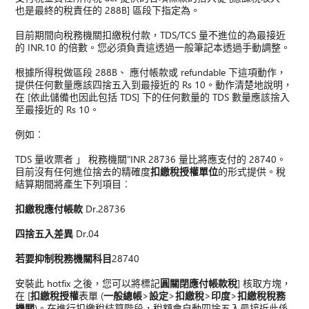
也是最終的稅責任的 288B] 區段下指定為。
目前期間向稅務機關扣繳稅付款，TDS/TCS 量不進位的為最接近
的 INR.10 的倍數。您必須負責這透過一般筆記本透過手動調整。
根據所得稅做區段 288B、 應付帳款或 refundable 下這項動作，
提供任何數量應該四捨五入到最接近的 Rs 10。動作清楚地說明，
在 [依此儲備也因此包括 TDS] 下的任何數量的 TDS 數量應該捨入
至最接近的 Rs 10。
例如︰
TDS 量收票者 」 稅務機關"INR 28736 量比將應支付的 28740。
目前沒有任何進位捨去的精確度
扣繳稅授權單位
的形式提供。稅
結算期間將產生下列項目︰
扣繳稅應付帳款
Dr.28736
四捨五入差異
Dr.04
若要抑制稅務機關科目
28740
安裝此 hotfix 之後，您可以將標記
圓關閉應付帳款稅
] 核取方塊，
在 [
扣繳稅授權
表單 (
一般總帳
>
設定
>
扣繳稅
>
印度
>
扣繳稅稅務
機關
)。在進行扣繳稅結算階段，稅額會自動四捨五入最接近此係