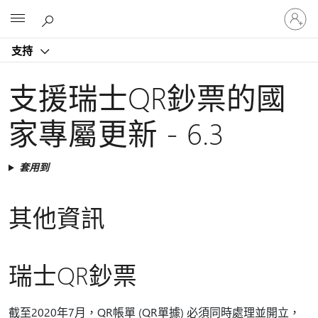
登
Microsoft
入
您
支持
的
帳
戶
支援瑞士QR鈔票的國
家專屬更新 - 6.3
套用到
其他資訊
瑞士QR鈔票
截至2020年7月，QR帳單 (QR單據) 必須同時處理並開立，