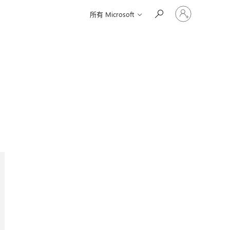
登
所有 Microsoft
入
您
的
帳
戶