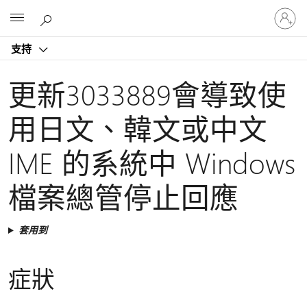
登
Microsoft
入
您
支持
的
帳
戶
更新3033889會導致使
用日文、韓文或中文
IME 的系統中 Windows
檔案總管停止回應
套用到
症狀