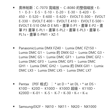
奧林帕斯︰C-7070 寬縮放、 C-8080 的整個縮放，E-
1、 E-3、 E-5、 E-10、 E-20、 E-30、 E-420、 E-
450、 E-520、 E-600、 E-620、 EVOLT E-300、 EVOLT
E-330、 EVOLT E 400、 EVOLT E 410、 EVOLT E-500、
EVOLT E-510 OM-D E M5，畫筆 E-P1，畫筆 E-P2，畫
筆 P3 畫筆 E-PL1，畫筆 E-PL2，畫筆 E-PL3，畫筆 E-
PL1s，畫筆 E-PM1，XZ-1
Panasonic:Lumix DMX FZ40、 Lumix DMC FZ150、
Lumix DMC G1、 Lumix 的 DMX G2、 Lumix DMC G3、
Lumix DMC G5、 Lumix DMC GF1、 Lumix DMC GF2、
Lumix DMC GF3、 Lumix DMC GF5、 Lumix DMC
GH1、 Lumix DMC GH2、 Lumix 的 DMX GX1、 Lumix
DMC LX3、 Lumix DMC LX5、 Lumix DMC LX7
Pentax （PEF 格式）︰ * ist D，* ist DL，* ist DS、
K10D、 K20D、 K100D、 K100D 超級、 K110D、
K200D，K-01、 K-5、 K-7，K-30，K-r，K-x
Samsung:EX2F、 NX10、 NX11、 NX20、 NX1000