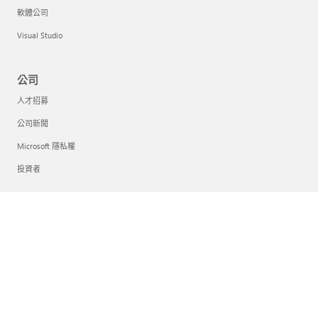
軟體公司
Visual Studio
公司
人才招募
公司新聞
Microsoft 隱私權
投資者
中文(台灣)
您的隱私選擇
消費者健康情況隱私權
連絡 Microsoft
隱私權
使用規定
商標
有關我們的廣告訊息
© Microsoft 2026