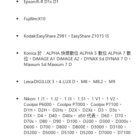
Epson:R-R D1s D1
Fujifilm:X10
Kodak:EasyShare Z981，EasyShare Z1015 IS
Konica 於︰ALPHA 快樂數位 ALPHA 5 數位 ALPHA 7 數
位，DiMAGE A1 DiMAGE A2，DYNAX 5d DYNAX 7 D，
Maxxum 5d Maxxum 7 D
Leica:DIGILUX 3，4-LUX D、 M8、 M8.2、 M9
Nikon: 1 J1、 1 J2、 1 J3、 1 S1、 1 V1、 1 V2、
Coolpix P6000、 Coolpix P7000、 Coolpix P7100、
D1H、 D2H、 D2Hs、 D2X、 D2Xs、 D3、 D3s、
D3X、 D4、 D40、 D40x、 d50 代表、 D60、 D70、
D70s、 D80、 D90、 D100、 D200、 D300、 D300s、
D600、 D700、 D800、 D800E、 D3000、 D3100、
D3200、 D5000、 D5100、 D5200、 D7000、 D7100