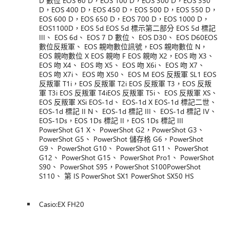
D 數位 EOS 60 D，EOS 100 D，EOS 300 D，EOS 350
D，EOS 400 D，EOS 450 D，EOS 500 D，EOS 550 D，
EOS 600 D，EOS 650 D，EOS 700 D，EOS 1000 D，
EOS1100D，EOS 5d EOS 5d 標示第二部分 EOS 5d 標記
III、 EOS 6d、 EOS 7 D 數位、 EOS D30、 EOS D60EOS
數位反叛軍、 EOS 親吻數位訊號，EOS 親吻數位 N，
EOS 親吻數位 X EOS 親吻 F EOS 親吻 X2，EOS 吻 X3、
EOS 吻 X4、 EOS 吻 X5、 EOS 吻 X6i、 EOS 吻 X7、
EOS 吻 X7i、 EOS 吻 X50、 EOS M EOS 反叛軍 SL1 EOS
反叛軍 T1i，EOS 反叛軍 T2i EOS 反叛軍 T3，EOS 反叛
軍 T3i EOS 反叛軍 T4iEOS 反叛軍 T5i、 EOS 反叛軍 XS、
EOS 反叛軍 XSi EOS-1d、 EOS-1d X EOS-1d 標記二世、
EOS-1d 標記 II N、 EOS-1d 標記 III、 EOS-1d 標記 IV、
EOS-1Ds，EOS 1Ds 標記 II，EOS 1Ds 標記 III
PowerShot G1 X、 PowerShot G2，PowerShot G3、
PowerShot G5、 PowerShot 儲存格 G6，PowerShot
G9、 PowerShot G10、 PowerShot G11、 PowerShot
G12、 PowerShot G15、 PowerShot Pro1、 PowerShot
S90、 PowerShot S95，PowerShot S100PowerShot
S110、 第 IS PowerShot SX1 PowerShot SX50 HS
Casio:EX FH20