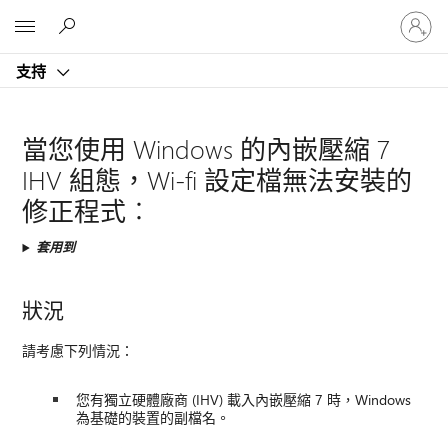
登
Microsoft
入
您
支持
的
帳
戶
當您使用 Windows 的內嵌壓縮 7
IHV 組態，Wi-fi 設定檔無法安裝的
修正程式︰
套用到
狀況
請考慮下列情況：
您有獨立硬體廠商 (IHV) 載入內嵌壓縮 7 時，Windows
為基礎的裝置的副檔名。