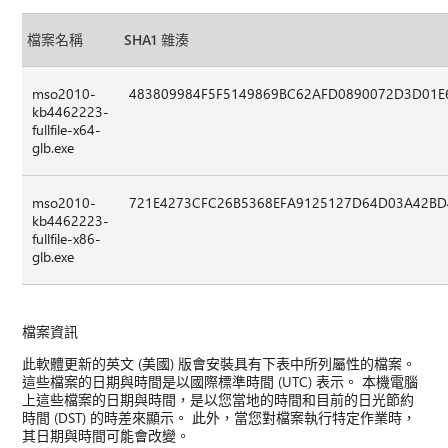
檔案名稱
SHA1 雜湊
mso2010-
483809984F5F5149869BC62AFD0890072D3D01E
kb4462223-
fullfile-x64-
glb.exe
mso2010-
721E4273CFC26B5368EFA9125127D64D03A42BD
kb4462223-
fullfile-x86-
glb.exe
檔案資訊
此軟體更新的英文 (美國) 版會安裝具有下表中所列屬性的檔案。
這些檔案的日期與時間是以國際標準時間 (UTC) 表示。 本機電腦
上這些檔案的日期與時間，是以您當地的時間和目前的日光節約
時間 (DST) 的時差來顯示。 此外，當您對檔案執行特定作業時，
其日期與時間可能會改變。