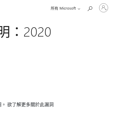
登
所有 Microsoft
入
您
的
說明：2020
帳
戶
裝漏洞。 欲了解更多關於此漏洞