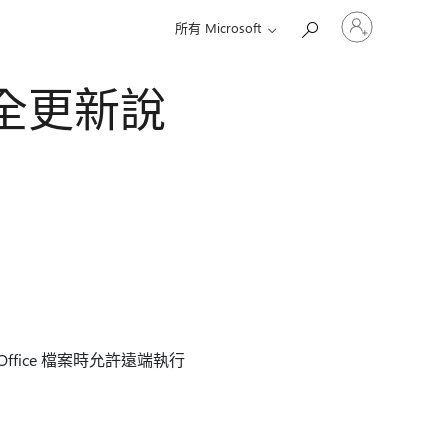
登
所有 Microsoft
入
您
的
3 安全更新說
帳
戶
Office 檔案時允許遠端執行