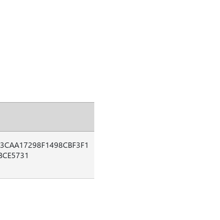
3CAA17298F1498CBF3F1
BCE5731