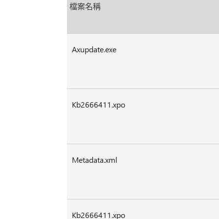
檔案名稱
Axupdate.exe
Kb2666411.xpo
Metadata.xml
Kb2666411.xpo