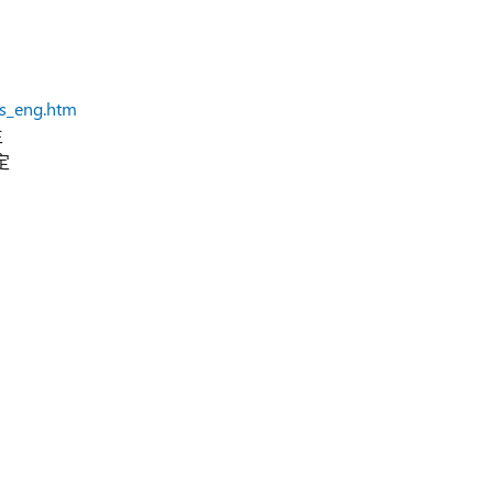
ts_eng.htm
生
定