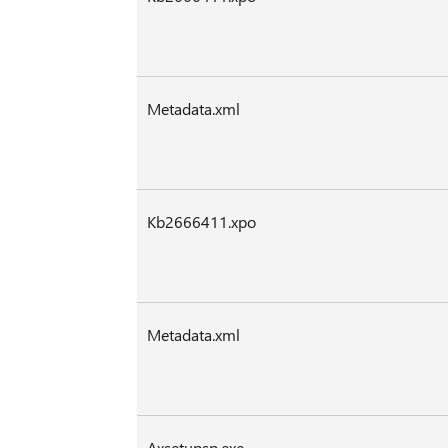
Metadata.xml
Kb2666411.xpo
Metadata.xml
Axsetupsp.exe