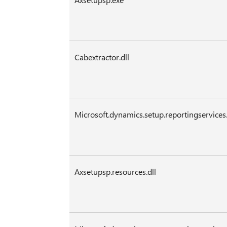
Cabextractor.dll
Microsoft.dynamics.setup.reportingservices.
Axsetupsp.resources.dll