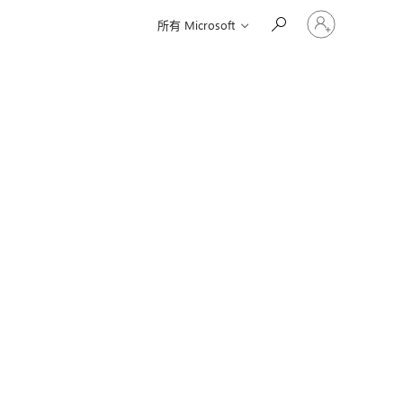
登
所有 Microsoft
入
您
的
帳
戶