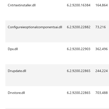
Cntrtextinstaller.dll
6.2.9200.16384
164,864
Configureieoptionalcomponentsai.dll
6.2.9200.22882
73,216
Dpx.dll
6.2.9200.22903
362,496
Drupdate.dll
6.2.9200.22865
244,224
Drvstore.dll
6.2.9200.22865
703,488