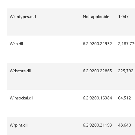
Wcmtypes.xsd
Not applicable
1,047
Wcp.dll
6.2.9200.22932
2,187,77
Wdscore.dll
6.2.9200.22865
225,792
Winsockai.dll
6.2.9200.16384
64,512
Wrpint.dll
6.2.9200.21193
48,640