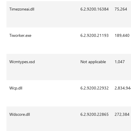
Timezoneai.dll
6.2.9200.16384
75,264
Tiworker.exe
6.2.9200.21193
189,440
Wcmtypes.xsd
Not applicable
1,047
Wcp.dll
6.2.9200.22932
2,834,94
Wdscore.dll
6.2.9200.22865
272,384