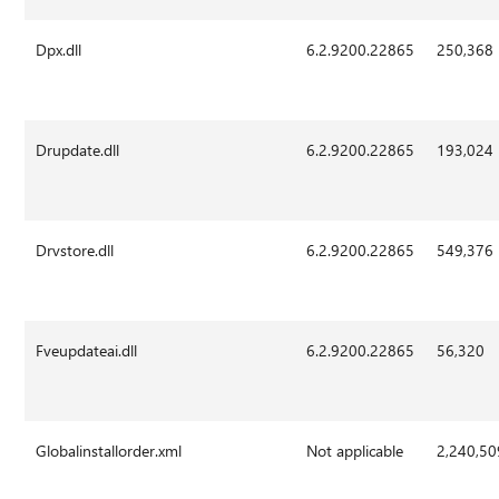
Dpx.dll
6.2.9200.22865
250,368
Drupdate.dll
6.2.9200.22865
193,024
Drvstore.dll
6.2.9200.22865
549,376
Fveupdateai.dll
6.2.9200.22865
56,320
Globalinstallorder.xml
Not applicable
2,240,50