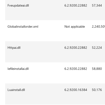
Fveupdateai.dll
6.2.9200.22882
57,344
Globalinstallorder.xml
Not applicable
2,240,50
Httpai.dll
6.2.9200.22882
52,224
Iefileinstallai.dll
6.2.9200.22882
58,880
Luainstall.dll
6.2.9200.16384
50,176