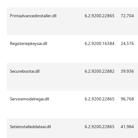
Printadvancedinstaller.dll
6.2.9200.22865
72,704
Registeriepkeysai.dll
6.2.9200.16384
24,576
Securebootai.dll
6.2.9200.22882
39,936
Servicemodelregai.dll
6.2.9200.22865
96,768
Setieinstalleddateai.dll
6.2.9200.22865
41,984