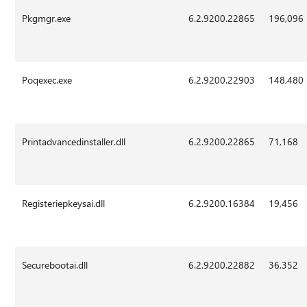
Pkgmgr.exe
6.2.9200.22865
196,096
Poqexec.exe
6.2.9200.22903
148,480
Printadvancedinstaller.dll
6.2.9200.22865
71,168
Registeriepkeysai.dll
6.2.9200.16384
19,456
Securebootai.dll
6.2.9200.22882
36,352