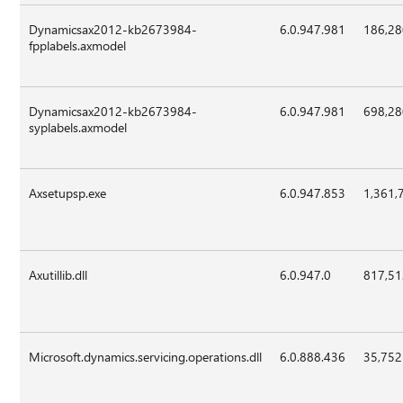
Dynamicsax2012-kb2673984-
6.0.947.981
186,2
fpplabels.axmodel
Dynamicsax2012-kb2673984-
6.0.947.981
698,2
syplabels.axmodel
Axsetupsp.exe
6.0.947.853
1,361,
Axutillib.dll
6.0.947.0
817,5
Microsoft.dynamics.servicing.operations.dll
6.0.888.436
35,752