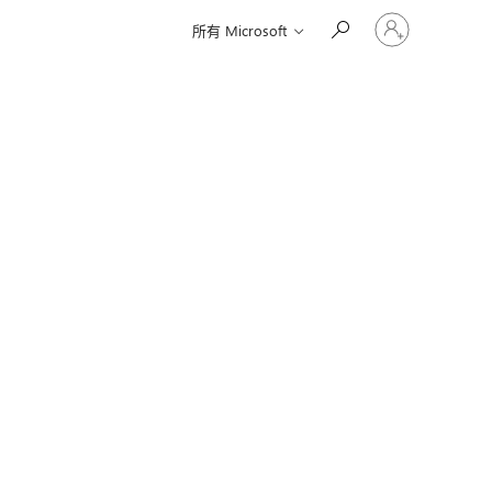
登
所有 Microsoft
入
您
的
帳
戶