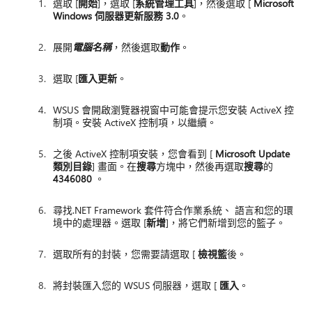
選取 [
開始
]，選取 [
系統管理工具
]，然後選取 [
Microsoft
Windows 伺服器更新服務 3.0
。
展開
電腦名稱
，然後選取
動作
。
選取 [
匯入更新
。
WSUS 會開啟瀏覽器視窗中可能會提示您安裝 ActiveX 控
制項。安裝 ActiveX 控制項，以繼續。
之後 ActiveX 控制項安裝，您會看到 [
Microsoft Update
類別目錄
] 畫面。在
搜尋
方塊中，然後再選取
搜尋
的
4346080
。
尋找.NET Framework 套件符合作業系統、 語言和您的環
境中的處理器。選取 [
新增
]，將它們新增到您的籃子。
選取所有的封裝，您需要請選取 [
檢視籃
後。
將封裝匯入您的 WSUS 伺服器，選取 [
匯入
。