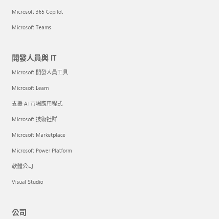
Microsoft 365 Copilot
Microsoft Teams
開發人員與 IT
Microsoft 開發人員工具
Microsoft Learn
支援 AI 市場應用程式
Microsoft 技術社群
Microsoft Marketplace
Microsoft Power Platform
軟體公司
Visual Studio
公司