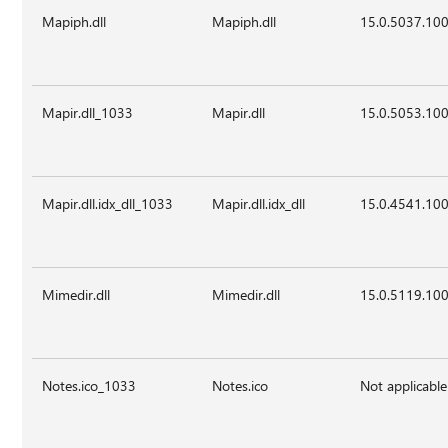
Mapiph.dll
Mapiph.dll
15.0.5037.10
Mapir.dll_1033
Mapir.dll
15.0.5053.10
Mapir.dll.idx_dll_1033
Mapir.dll.idx_dll
15.0.4541.10
Mimedir.dll
Mimedir.dll
15.0.5119.10
Notes.ico_1033
Notes.ico
Not applicable