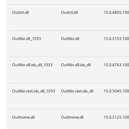
Outlctl.dll
Outlctl.dll
15.0.4805.10
Outllibr.dll_1033
Outllibr.dll
15.0.5153.10
Outllibr.dll.idx_dll_1033
Outllibr.dll.idx_dll
15.0.4763.10
Outllibr.rest.idx_dll_1033
Outllibr.rest.idx_dll
15.0.5045.10
Outlmime.dll
Outlmime.dll
15.0.5125.10