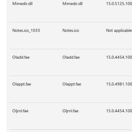
Mimedir.dll
Mimedir.dll
15.0.5125.10
Notes.ico_1033
Notes.ico
Not applicable
Oladd.fae
Oladd.fae
15.0.4454.10
Olappt.fae
Olappt.fae
15.0.4981.10
Oljrnl.fae
Oljrnl.fae
15.0.4454.10