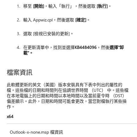
移至
[開始]
，輸入「執行」，然後選取
[執行]
。
輸入 Appwiz.cpl，然後選取
[確定]
。
選取 [檢視已安裝的更新]。
在更新清單中，找到並選擇
KB4484096
，然後
選擇"卸
載"。
檔案資訊
此軟體更新的英文（美國）版本安裝具有下表中列出的屬性的
檔。這些檔的日期和時間列在協調世界時間 （UTC） 中。這些檔
在本地電腦上的日期和時間以本地時間以及當前夏令時 （DST）
偏差顯示。此外，日期和時間可能會更改，當您對檔執行某些操
作。
x64
Outlook-x-none.msp 檔資訊