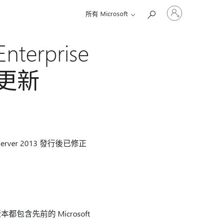
登
所有 Microsoft
入
您
的
nterprise
帳
戶
累積更新
se Server 2013 發行後已修正
含先前的 Microsoft