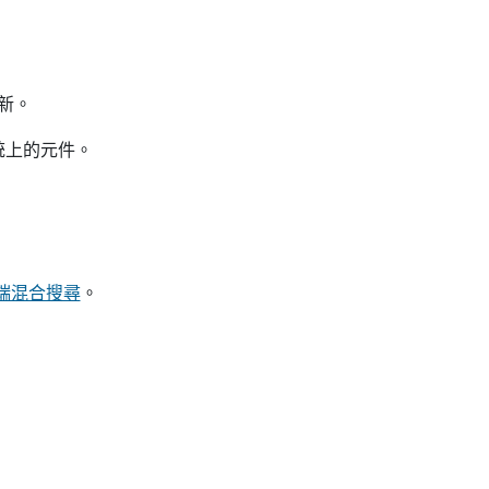
更新。
統上的元件。
的雲端混合搜尋
。