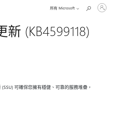
登
所有 Microsoft
入
您
的
 (KB4599118)
帳
戶
(SSU) 可確保您擁有穩健、可靠的服務堆疊，