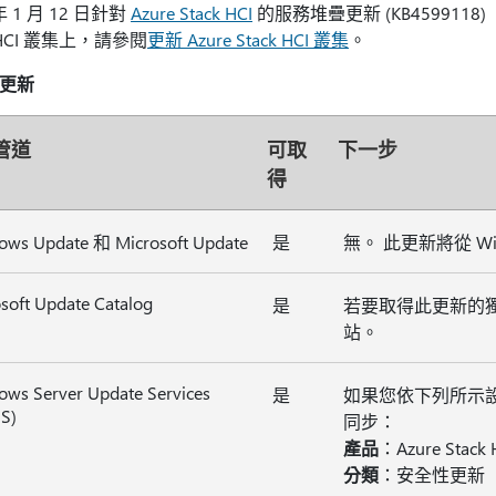
 年 1 月 12 日針對
Azure Stack HCI
的服務堆疊更新 (KB4599118
k HCI 叢集上，請參閱
更新 Azure Stack HCI 叢集
。
更新
管道
可取
下一步
得
ows Update 和 Microsoft Update
是
無。 此更新將從 Wi
soft Update Catalog
是
若要取得此更新的
站。
ws Server Update Services
是
如果您依下列所示設
S)
同步：
產品
：Azure Stack 
分類
：安全性更新