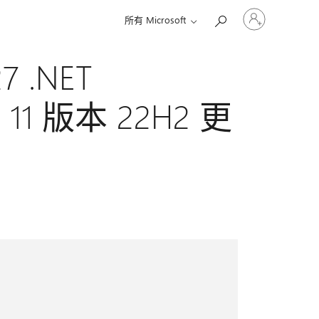
登
所有 Microsoft
入
您
的
7 .NET
帳
戶
ws 11 版本 22H2 更