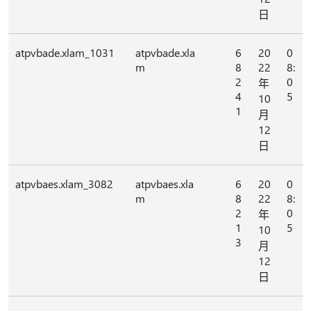
日
atpvbade.xlam_1031
atpvbade.xla
6
20
0
m
8
22
8:
2
0
年
4
5
10
1
月
12
日
atpvbaes.xlam_3082
atpvbaes.xla
6
20
0
m
8
22
8:
2
0
年
1
5
10
3
月
12
日