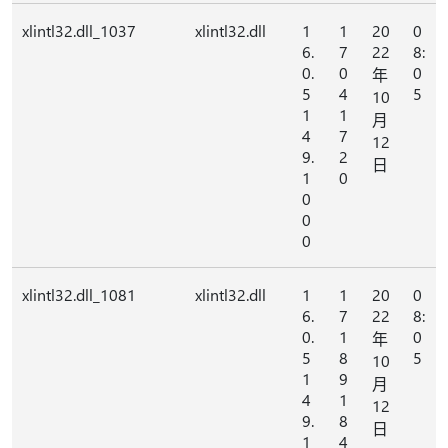
xlintl32.dll_1037
xlintl32.dll
1
1
20
0
6.
7
22
8:
0.
0
0
年
5
4
5
10
1
1
月
4
7
12
9.
2
日
1
0
0
0
0
xlintl32.dll_1081
xlintl32.dll
1
1
20
0
6.
7
22
8:
0.
1
0
年
5
8
5
10
1
9
月
4
1
12
9.
8
日
1
4