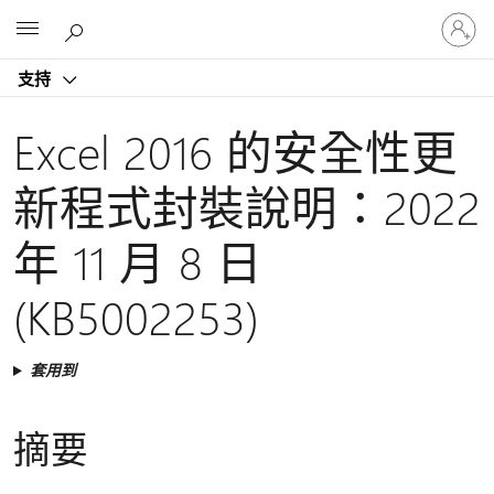
登
Microsoft
入
您
支持
的
帳
戶
Excel 2016 的安全性更
新程式封裝說明：2022
年 11 月 8 日
(KB5002253)
套用到
摘要