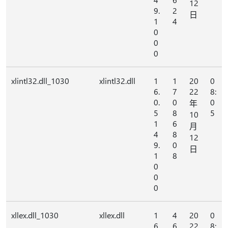
12
9.
2
日
1
4
0
0
0
xlintl32.dll_1030
xlintl32.dll
1
1
20
0
6.
7
22
8:
0.
0
0
年
5
8
5
10
1
6
月
4
8
12
9.
0
日
1
8
0
0
0
xllex.dll_1030
xllex.dll
1
4
20
0
6.
6
22
8: