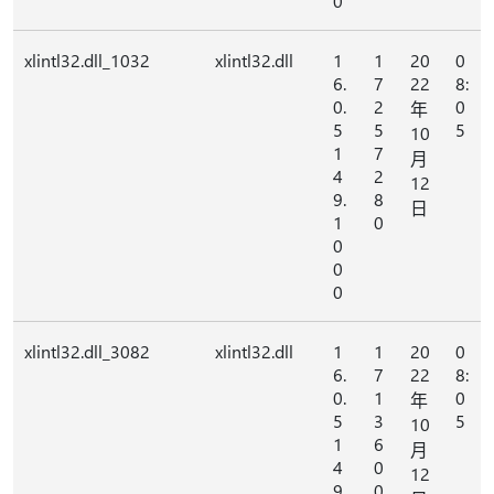
0
xlintl32.dll_1032
xlintl32.dll
1
1
20
0
6.
7
22
8:
0.
2
0
年
5
5
5
10
1
7
月
4
2
12
9.
8
日
1
0
0
0
0
xlintl32.dll_3082
xlintl32.dll
1
1
20
0
6.
7
22
8:
0.
1
0
年
5
3
5
10
1
6
月
4
0
12
9.
0