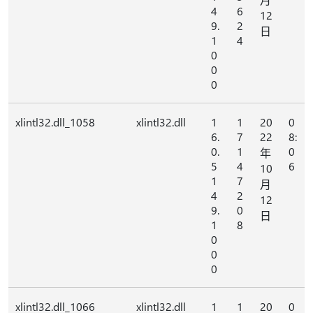
4
6
12
9.
2
日
1
4
0
0
0
xlintl32.dll_1058
xlintl32.dll
1
1
20
0
6.
7
22
8:
0.
1
0
年
5
4
6
10
1
7
月
4
2
12
9.
0
日
1
8
0
0
0
xlintl32.dll_1066
xlintl32.dll
1
1
20
0