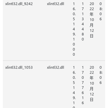
xlintl32.dll_9242
xlintl32.dll
1
1
20
0
6.
7
22
8:
0.
1
0
年
5
3
6
10
1
4
月
4
4
12
9.
8
日
1
0
0
0
0
xlintl32.dll_1053
xlintl32.dll
1
1
20
0
6.
7
22
8:
0.
0
0
年
5
7
6
10
1
7
月
4
6
12
9.
1
日
1
6
0