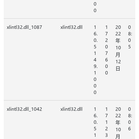
0
0
xlintl32.dll_1087
xlintl32.dll
1
1
20
0
6.
7
22
8:
0.
2
0
年
5
0
5
10
1
7
月
4
6
12
9.
0
日
1
0
0
0
0
xlintl32.dll_1042
xlintl32.dll
1
1
20
0
6.
7
22
8:
0.
1
0
年
5
2
6
10
1
3
月