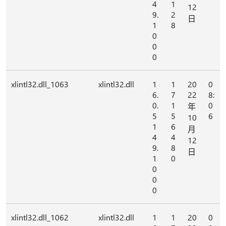
4
1
12
9.
2
日
1
8
0
0
0
xlintl32.dll_1063
xlintl32.dll
1
1
20
0
6.
7
22
8:
0.
1
0
年
5
5
6
10
1
6
月
4
4
12
9.
8
日
1
0
0
0
0
xlintl32.dll_1062
xlintl32.dll
1
1
20
0