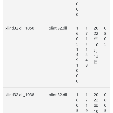
0
0
0
xlintl32.dll_1050
xlintl32.dll
1
1
20
0
6.
7
22
8:
0.
1
0
年
5
1
5
10
1
1
月
4
4
12
9.
4
日
1
8
0
0
0
xlintl32.dll_1038
xlintl32.dll
1
1
20
0
6.
7
22
8:
0.
1
0
年
5
9
5
10