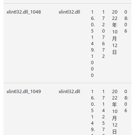
xlintl32.dll_1048
xlintl32.dll
1
1
20
0
6.
7
22
8:
0.
2
0
年
5
0
6
10
1
7
月
4
6
12
9.
7
日
1
2
0
0
0
xlintl32.dll_1049
xlintl32.dll
1
1
20
0
6.
7
22
8:
0.
1
0
年
5
4
6
10
1
2
月
4
5
12
9.
7
日