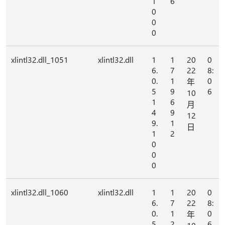
1
6
0
0
0
xlintl32.dll_1051
xlintl32.dll
1
1
20
0
6.
7
22
8:
0.
1
0
年
5
9
6
10
1
6
月
4
9
12
9.
1
日
1
2
0
0
0
xlintl32.dll_1060
xlintl32.dll
1
1
20
0
6.
7
22
8:
0.
1
0
年
5
2
6