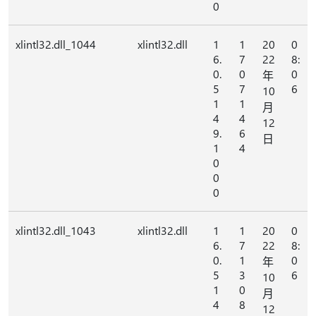
0
xlintl32.dll_1044
xlintl32.dll
1
1
20
0
6.
7
22
8:
0.
0
0
年
5
7
6
10
1
1
月
4
4
12
9.
6
日
1
4
0
0
0
xlintl32.dll_1043
xlintl32.dll
1
1
20
0
6.
7
22
8:
0.
1
0
年
5
3
6
10
1
0
月
4
8
12