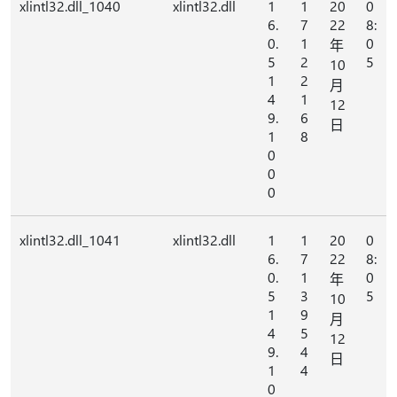
xlintl32.dll_1040
xlintl32.dll
1
1
20
0
6.
7
22
8:
0.
1
0
年
5
2
5
10
1
2
月
4
1
12
9.
6
日
1
8
0
0
0
xlintl32.dll_1041
xlintl32.dll
1
1
20
0
6.
7
22
8:
0.
1
0
年
5
3
5
10
1
9
月
4
5
12
9.
4
日
1
4
0