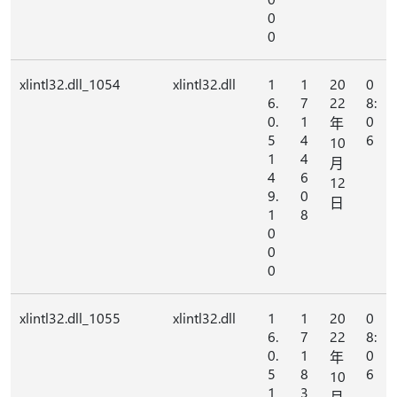
0
0
xlintl32.dll_1054
xlintl32.dll
1
1
20
0
6.
7
22
8:
0.
1
0
年
5
4
6
10
1
4
月
4
6
12
9.
0
日
1
8
0
0
0
xlintl32.dll_1055
xlintl32.dll
1
1
20
0
6.
7
22
8:
0.
1
0
年
5
8
6
10
1
3
月