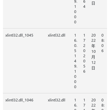
9.
6
日
1
4
0
0
0
xlintl32.dll_1045
xlintl32.dll
1
1
20
0
6.
7
22
8:
0.
2
0
年
5
0
6
10
1
2
月
4
0
12
9.
5
日
1
6
0
0
0
xlintl32.dll_1046
xlintl32.dll
1
1
20
0
6.
7
22
8: