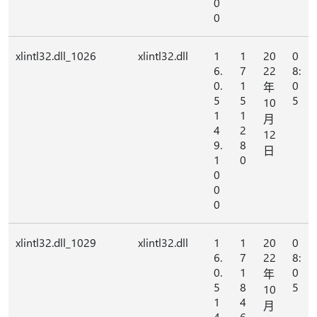
0
0
xlintl32.dll_1026
xlintl32.dll
1
1
20
0
6.
7
22
8:
0.
1
0
年
5
5
5
10
1
1
月
4
2
12
9.
8
日
1
0
0
0
0
xlintl32.dll_1029
xlintl32.dll
1
1
20
0
6.
7
22
8:
0.
1
0
年
5
8
5
10
1
4
月
4
6