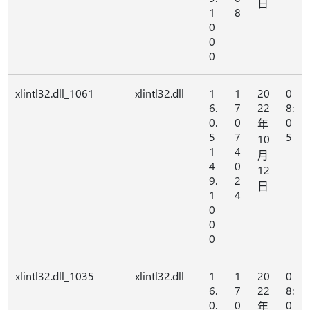
日
1
8
0
0
0
xlintl32.dll_1061
xlintl32.dll
1
1
20
0
6.
7
22
8:
0.
0
0
年
5
7
5
10
1
4
月
4
0
12
9.
2
日
1
4
0
0
0
xlintl32.dll_1035
xlintl32.dll
1
1
20
0
6.
7
22
8:
0.
0
0
年