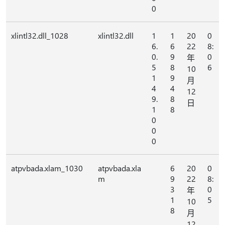
0
xlintl32.dll_1028
xlintl32.dll
1
1
20
0
6.
6
22
8:
0.
9
0
年
5
8
6
10
1
9
月
4
4
12
9.
8
日
1
8
0
0
0
atpvbada.xlam_1030
atpvbada.xla
6
20
0
m
9
22
8:
3
0
年
1
5
10
8
月
12