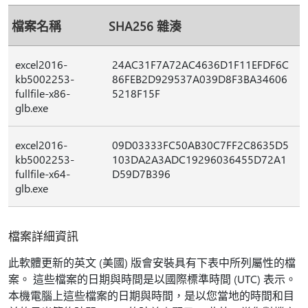
檔案名稱
SHA256 雜湊
excel2016-
24AC31F7A72AC4636D1F11EFDF6C
kb5002253-
86FEB2D929537A039D8F3BA34606
fullfile-x86-
5218F15F
glb.exe
excel2016-
09D03333FC50AB30C7FF2C8635D5
kb5002253-
103DA2A3ADC19296036455D72A1
fullfile-x64-
D59D7B396
glb.exe
檔案詳細資訊
此軟體更新的英文 (美國) 版會安裝具有下表中所列屬性的檔
案。 這些檔案的日期與時間是以國際標準時間 (UTC) 表示。
本機電腦上這些檔案的日期與時間，是以您當地的時間和目