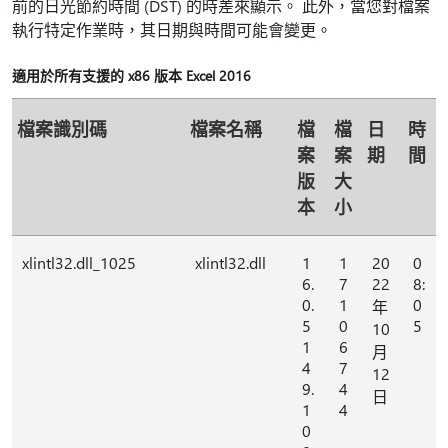
前的日光節約時間 (DST) 的時差來顯示。 此外，當您對檔案
執行特定作業時，其日期與時間可能會變更。
適用於所有支援的 x86 版本 Excel 2016
檔案識別碼
檔案名稱
檔
檔
日
時
案
案
期
間
版
大
本
小
xlintl32.dll_1025
xlintl32.dll
1
1
20
0
6.
7
22
8:
0.
1
0
年
5
0
5
10
1
6
月
4
7
12
9.
4
日
1
4
0