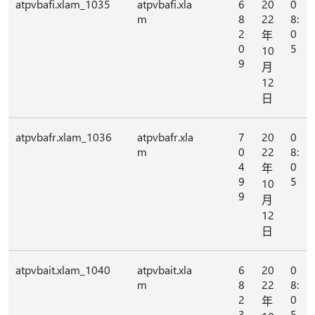
atpvbafi.xlam_1035
atpvbafi.xla
6
20
0
m
8
22
8:
2
0
年
0
5
10
9
月
12
日
atpvbafr.xlam_1036
atpvbafr.xla
7
20
0
m
0
22
8:
4
0
年
9
5
10
9
月
12
日
atpvbait.xlam_1040
atpvbait.xla
6
20
0
m
8
22
8:
2
0
年
3
5