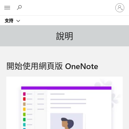
登
Microsoft
入
您
支持
的
帳
說明
戶
開始使用網頁版 OneNote