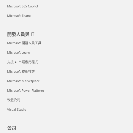
Microsoft 365 Copilot
Microsoft Teams
開發人員與 IT
Microsoft 開發人員工具
Microsoft Learn
支援 AI 市場應用程式
Microsoft 技術社群
Microsoft Marketplace
Microsoft Power Platform
軟體公司
Visual Studio
公司