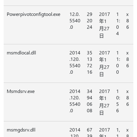
Powerpivotconfigtool.exe
12.0.
29
2017
1
x
5540
20
1:
8
年1
.0
24
0
6
月27
4
日
msmdlocal.dll
2014
35
2017
1
x
.120.
13
1:
8
年1
5540
72
0
6
月27
.0
16
0
日
Msmdsrv.exe
2014
34
2017
1
x
.120.
94
0:
8
年1
5540
06
5
6
月27
.0
08
6
日
msmgdsrv.dll
2014
67
2017
1,
x
.120.
39
1
8
年1