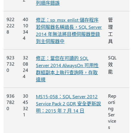
列順序錯誤
922
40
修正：sp_msx_enlist 儲存程序
管
222
10
若伺服器名稱過長，SQL Server
理
8
34
2014 年無法將目標伺服器登錄
工
4
到主伺服器中
具
923
32
SQL
修正：當您在可讀的 SQL
732
08
效
Server 2014 AlwaysOn 可用性
0
24
能
群組副本上執行查詢時，存取
4
違規
936
30
Rep
MS15-058：SQL Server 2012
782
45
orti
Service Pack 2 GDR 安全更新說
0
32
ng
明：2015 年 7 月 14 日
1
Ser
vice
s