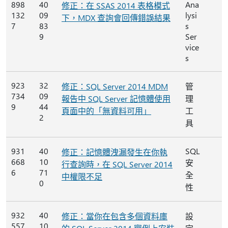
898
40
Ana
修正：在 SSAS 2014 表格模式
132
09
lysi
下，MDX 查詢會回傳錯誤結果
7
83
s
9
Ser
vice
s
923
32
修正：SQL Server 2014 MDM
管
734
09
報告中 SQL Server 記憶體使用
理
9
44
頁面中的「無資料可用」
工
2
具
931
40
SQL
修正：記憶體洩漏發生在你執
668
10
安
行查詢時，在 SQL Server 2014
6
71
全
中權限不足
0
性
932
40
修正：當你在包含多個資料庫
設
557
10