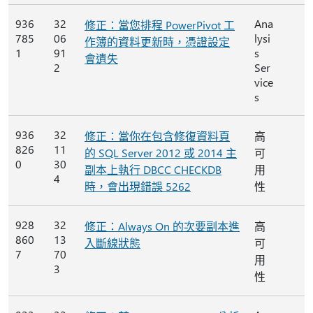
936
32
Ana
修正：當您排程 PowerPivot 工
785
06
lysi
作簿的資料更新時，憑證設定
1
91
s
會遺失
2
Ser
vice
s
936
32
修正：當你在包含修復資料頁
高
826
11
的 SQL Server 2012 或 2014 主
可
0
30
副本上執行 DBCC CHECKDB
用
4
時，會出現錯誤 5262
性
928
32
修正：Always On 的次要副本進
高
860
13
入斷線狀態
可
7
70
用
3
性