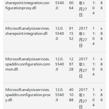
sharepoint.integration.con
5540
00
1:
8
年1
figurationproxy.dll
.0
64
0
6
月27
4
日
Microsoft.analysisservices.
12.0.
91
2017
1
x
sharepoint.integration.dll
5540
15
1:
8
年1
.0
52
0
6
月27
4
日
Microsoft.analysisservices.
12.0.
12
2017
1
x
spaddin.configuration.com
5540
97
1:
8
年1
mon.dll
.0
28
0
6
月27
4
日
Microsoft.analysisservices.
12.0.
40
2017
1
x
spaddin.configuration.prox
5540
10
1:
8
年1
y.dll
.0
88
0
6
月27
4
日