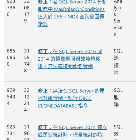
923
32
Ana
修正：若 SQL Server 2014 分析
736
08
lysi
服務中 MaxRolapOrConditions
0
17
s
值大於 256，MDX 查詢會回傳
9
Ser
錯誤
vice
s
885
31
SQL
修正：在 SQL Server 2016 或
085
59
連
2014 的鏡像伺服器故障轉移
0
74
接
後，無法連接到命名實例
8
性
929
32
SQL
修正：無法在 SQL Server 的原
543
12
服
地升級實例上執行 DBCC
4
21
務
CLONEDATABASE 指令
4
923
31
SQL
修正：在 SQL Server 2014 建立
731
96
效
或更新統計時，增量統計的取
5
87