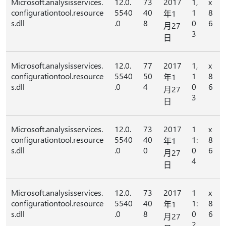
Microsoft.analysisservices.
12.0.
73
2017
1,
x
configurationtool.resource
5540
40
1
8
年1
s.dll
.0
8
0
6
月27
3
日
Microsoft.analysisservices.
12.0.
77
2017
1,
x
configurationtool.resource
5540
50
1
8
年1
s.dll
.0
4
0
6
月27
3
日
Microsoft.analysisservices.
12.0.
73
2017
1
x
configurationtool.resource
5540
40
1:
8
年1
s.dll
.0
0
0
6
月27
4
日
Microsoft.analysisservices.
12.0.
73
2017
1
x
configurationtool.resource
5540
40
1:
8
年1
s.dll
.0
8
0
6
月27
2