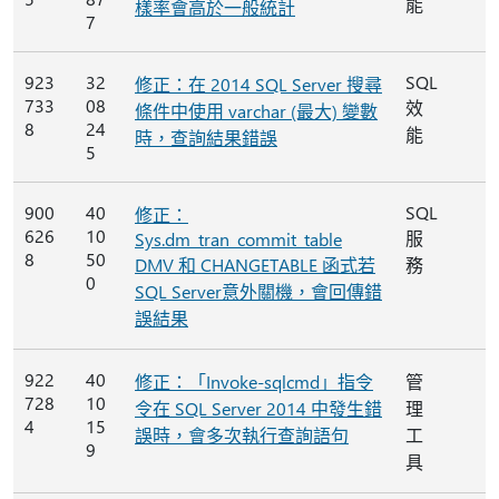
能
樣率會高於一般統計
7
923
32
SQL
修正：在 2014 SQL Server 搜尋
733
08
效
條件中使用 varchar (最大) 變數
8
24
能
時，查詢結果錯誤
5
900
40
SQL
修正：
626
10
服
Sys.dm_tran_commit_table
8
50
DMV 和 CHANGETABLE 函式若
務
0
SQL Server意外關機，會回傳錯
誤結果
922
40
修正：「Invoke-sqlcmd」指令
管
728
10
令在 SQL Server 2014 中發生錯
理
4
15
誤時，會多次執行查詢語句
工
9
具