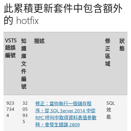
此累積更新套件中包含額外
的 hotfix
VSTS
知
描述
修
狀
錯誤
識
正
態
編號
庫
區
文
域
件
編
號
923
32
SQL
修正：當你執行一個儲存程
734
05
效
序，從 SQL Server 2014 中從
4
93
能
RPC 呼叫中取得資料表值參數
5
時，會發生錯誤 2809