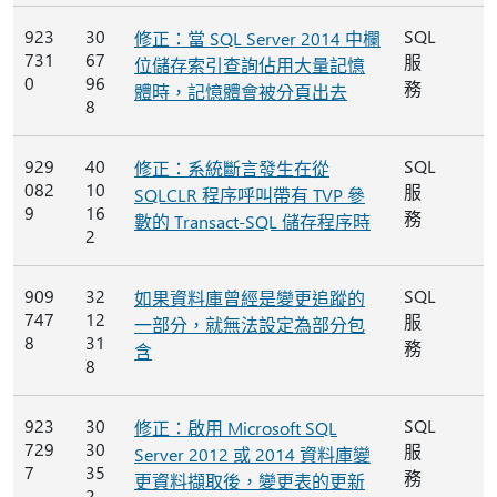
923
30
SQL
修正：當 SQL Server 2014 中欄
731
67
服
位儲存索引查詢佔用大量記憶
0
96
務
體時，記憶體會被分頁出去
8
929
40
SQL
修正：系統斷言發生在從
082
10
服
SQLCLR 程序呼叫帶有 TVP 參
9
16
務
數的 Transact-SQL 儲存程序時
2
909
32
SQL
如果資料庫曾經是變更追蹤的
747
12
服
一部分，就無法設定為部分包
8
31
務
含
8
923
30
SQL
修正：啟用 Microsoft SQL
729
30
服
Server 2012 或 2014 資料庫變
7
35
務
更資料擷取後，變更表的更新
2