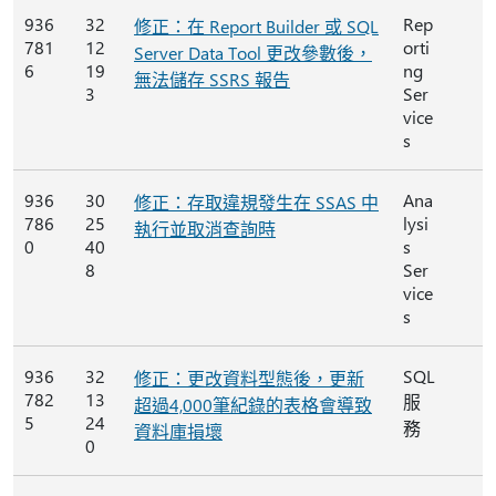
936
32
Rep
修正：在 Report Builder 或 SQL
781
12
orti
Server Data Tool 更改參數後，
6
19
ng
無法儲存 SSRS 報告
3
Ser
vice
s
936
30
Ana
修正：存取違規發生在 SSAS 中
786
25
lysi
執行並取消查詢時
0
40
s
8
Ser
vice
s
936
32
SQL
修正：更改資料型態後，更新
782
13
服
超過4,000筆紀錄的表格會導致
5
24
務
資料庫損壞
0