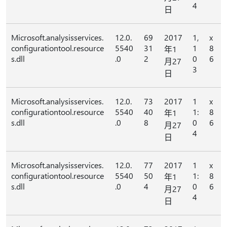
4
日
Microsoft.analysisservices.
12.0.
69
2017
1,
x
configurationtool.resource
5540
31
1
8
年1
s.dll
.0
2
0
6
月27
3
日
Microsoft.analysisservices.
12.0.
73
2017
1
x
configurationtool.resource
5540
40
1:
8
年1
s.dll
.0
8
0
6
月27
4
日
Microsoft.analysisservices.
12.0.
77
2017
1
x
configurationtool.resource
5540
50
1:
8
年1
s.dll
.0
4
0
6
月27
4
日