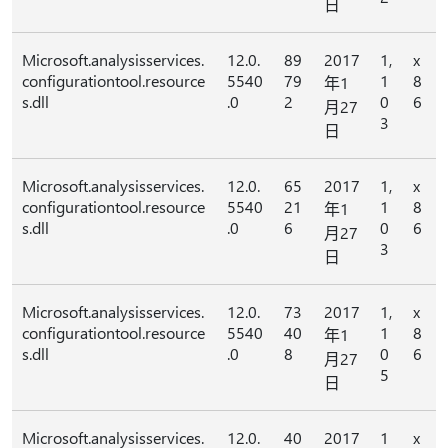
日
Microsoft.analysisservices.
12.0.
89
2017
1,
x
configurationtool.resource
5540
79
1
8
年1
s.dll
.0
2
0
6
月27
3
日
Microsoft.analysisservices.
12.0.
65
2017
1,
x
configurationtool.resource
5540
21
1
8
年1
s.dll
.0
6
0
6
月27
3
日
Microsoft.analysisservices.
12.0.
73
2017
1,
x
configurationtool.resource
5540
40
1
8
年1
s.dll
.0
8
0
6
月27
5
日
Microsoft.analysisservices.
12.0.
40
2017
1
x