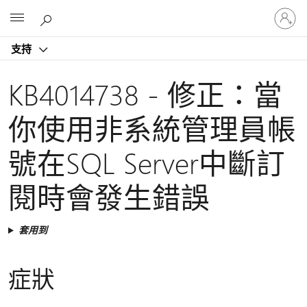
登
Microsoft
入
您
支持
的
帳
戶
KB4014738 - 修正：當
你使用非系統管理員帳
號在SQL Server中斷訂
閱時會發生錯誤
套用到
症狀