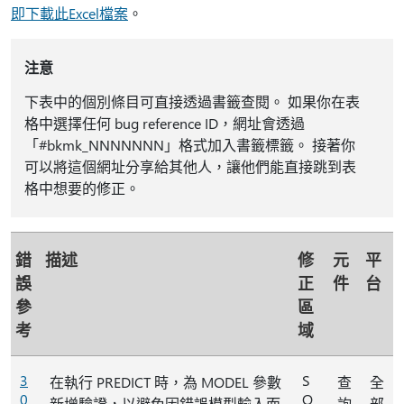
即下載此Excel檔案
。
注意
下表中的個別條目可直接透過書籤查閱。 如果你在表
格中選擇任何 bug reference ID，網址會透過
「#bkmk_NNNNNNN」格式加入書籤標籤。 接著你
可以將這個網址分享給其他人，讓他們能直接跳到表
格中想要的修正。
錯
描述
修
元
平
誤
正
件
台
參
區
考
域
3
S
在執行 PREDICT 時，為 MODEL 參數
查
全
0
Q
新增驗證，以避免因錯誤模型輸入而
詢
部