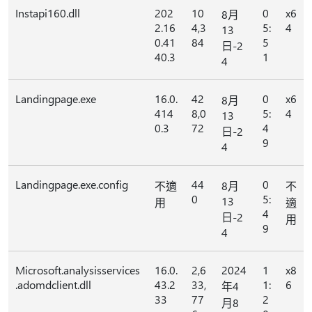
Instapi160.dll
202
10
0
x6
8月
2.16
4,3
5:
4
13
0.41
84
5
日-2
40.3
1
4
Landingpage.exe
16.0.
42
0
x6
8月
414
8,0
5:
4
13
0.3
72
4
日-2
9
4
Landingpage.exe.config
44
0
不適
8月
不
0
5:
13
用
適
4
日-2
用
9
4
Microsoft.analysisservices
16.0.
2,6
2024
1
x8
.adomdclient.dll
43.2
33,
1:
6
年4
33
77
2
月8