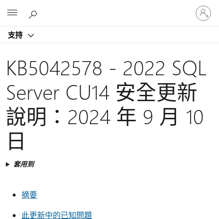
登
Microsoft
入
您
支持
的
帳
戶
KB5042578 - 2022 SQL
Server CU14 安全更新
說明：2024 年 9 月 10
日
套用到
摘要
此更新中的已知問題