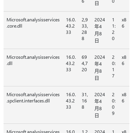
6
0
日
Microsoft.analysisservices
16.0.
2,9
2024
1
x8
.core.dll
43.2
33,
1:
6
年4
33
28
2
月8
8
0
日
Microsoft.analysisservices
16.0.
69
2024
2
x8
.dll
43.2
4,7
0:
6
年4
33
20
1
月8
7
日
Microsoft.analysisservices
16.0.
31,
2024
2
x8
.spclient.interfaces.dll
43.2
16
0:
6
年4
33
8
0
月8
9
日
Microsoft.analysisservices
16.0.
1,2
2024
1,
x8