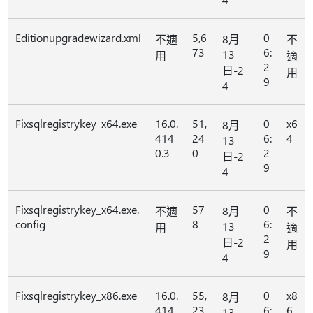
Editionupgradewizard.xml
5,6
0
不適
8月
不
73
6:
13
用
適
2
日-2
用
9
4
Fixsqlregistrykey_x64.exe
16.0.
51,
0
x6
8月
414
24
6:
4
13
0.3
0
2
日-2
9
4
Fixsqlregistrykey_x64.exe.
57
0
不適
8月
不
config
8
6:
13
用
適
2
日-2
用
9
4
Fixsqlregistrykey_x86.exe
16.0.
55,
0
x8
8月
414
23
6:
6
13