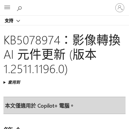
登
Microsoft
入
您
支持
的
帳
戶
KB5078974：影像轉換
AI 元件更新 (版本
1.2511.1196.0)
套用到
本文僅適用於 Copilot+ 電腦。