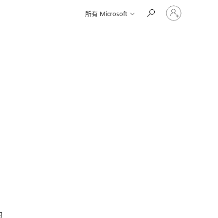
登
所有 Microsoft
入
您
的
帳
戶
的