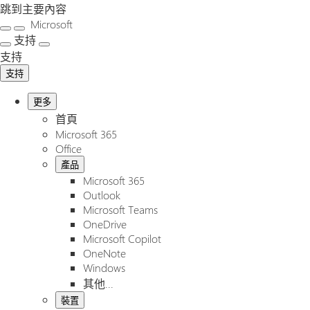
跳到主要內容
Microsoft
支持
支持
支持
更多
首頁
Microsoft 365
Office
產品
Microsoft 365
Outlook
Microsoft Teams
OneDrive
Microsoft Copilot
OneNote
Windows
其他...
裝置