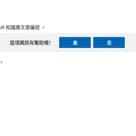
ft 知識庫文章編號 。
這項資訊有幫助嗎?
是
否
。