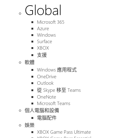
Global
Microsoft 365
Azure
Windows
Surface
XBOX
支援
軟體
Windows 應用程式
OneDrive
Outlook
從 Skype 移至 Teams
OneNote
Microsoft Teams
個人電腦和設備
電腦配件
娛樂
XBOX Game Pass Ultimate