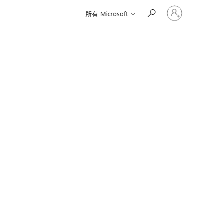
登
所有 Microsoft
入
您
的
帳
戶