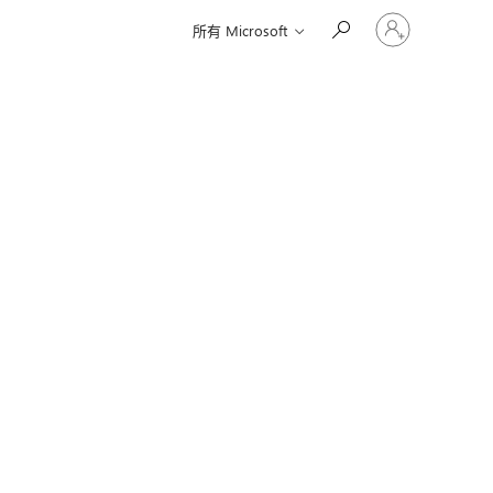
登
所有 Microsoft
入
您
的
帳
戶