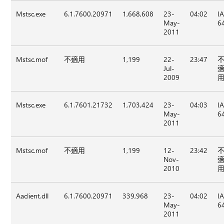
Mstsc.exe
6.1.7600.20971
1,668,608
23-
04:02
I
May-
6
2011
Mstsc.mof
不適用
1,199
22-
23:47
Jul-
2009
Mstsc.exe
6.1.7601.21732
1,703,424
23-
04:03
I
May-
6
2011
Mstsc.mof
不適用
1,199
12-
23:42
Nov-
2010
Aaclient.dll
6.1.7600.20971
339,968
23-
04:02
I
May-
6
2011