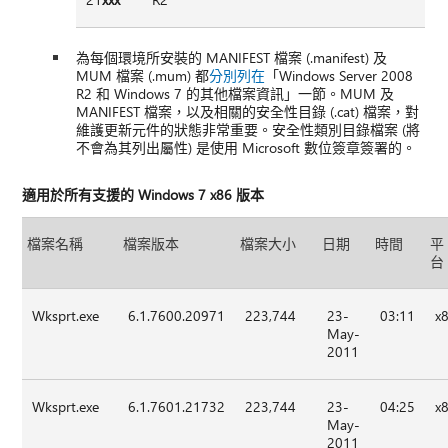
為每個環境所安裝的 MANIFEST 檔案 (.manifest) 及
MUM 檔案 (.mum) 都
分別列在
「Windows Server 2008
R2 和 Windows 7 的其他檔案資訊」一節。MUM 及
MANIFEST 檔案，以及相關的安全性目錄 (.cat) 檔案，對
維護更新元件的狀態非常重要。安全性類別目錄檔案 (將
不會為其列出屬性) 是使用 Microsoft 數位簽章簽署的。
適用於所有支援的 Windows 7 x86 版本
檔案名稱
檔案版本
檔案大小
日期
時間
平
台
Wksprt.exe
6.1.7600.20971
223,744
23-
03:11
x
May-
2011
Wksprt.exe
6.1.7601.21732
223,744
23-
04:25
x
May-
2011