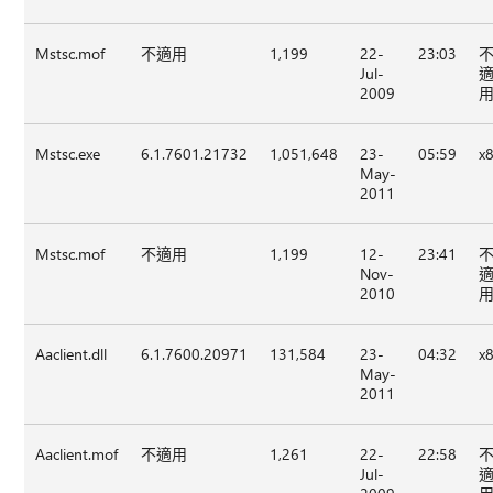
Mstsc.mof
不適用
1,199
22-
23:03
Jul-
2009
Mstsc.exe
6.1.7601.21732
1,051,648
23-
05:59
x
May-
2011
Mstsc.mof
不適用
1,199
12-
23:41
Nov-
2010
Aaclient.dll
6.1.7600.20971
131,584
23-
04:32
x
May-
2011
Aaclient.mof
不適用
1,261
22-
22:58
Jul-