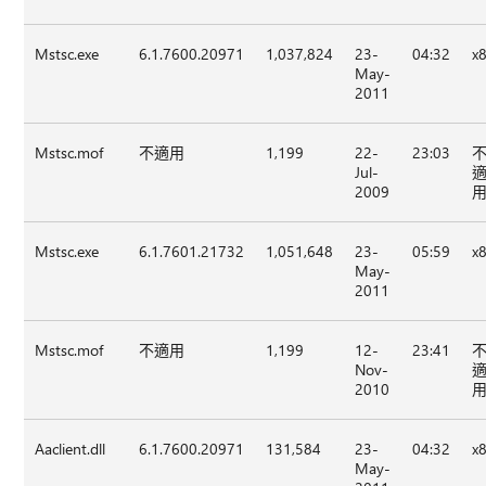
Mstsc.exe
6.1.7600.20971
1,037,824
23-
04:32
x
May-
2011
Mstsc.mof
不適用
1,199
22-
23:03
Jul-
2009
Mstsc.exe
6.1.7601.21732
1,051,648
23-
05:59
x
May-
2011
Mstsc.mof
不適用
1,199
12-
23:41
Nov-
2010
Aaclient.dll
6.1.7600.20971
131,584
23-
04:32
x
May-