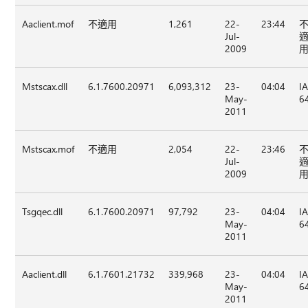
Aaclient.mof
不適用
1,261
22-
23:44
Jul-
2009
Mstscax.dll
6.1.7600.20971
6,093,312
23-
04:04
I
May-
6
2011
Mstscax.mof
不適用
2,054
22-
23:46
Jul-
2009
Tsgqec.dll
6.1.7600.20971
97,792
23-
04:04
I
May-
6
2011
Aaclient.dll
6.1.7601.21732
339,968
23-
04:04
I
May-
6
2011