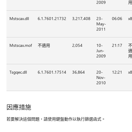
2009
Mstscax.dll
6.1.7601.21732
3,217,408
23-
06:06
x
May-
2011
Mstscax.mof
不適用
2,054
10-
21:17
Jun-
2009
Tsgqec.dll
6.1.7601.17514
36,864
20-
12:21
x
Nov-
2010
因應措施
若要解決這個問題，請使用鍵盤動作以執行篩選函式。