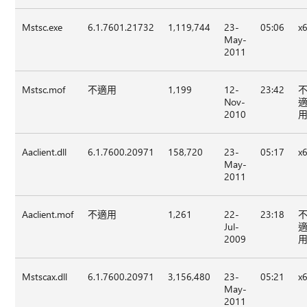
Mstsc.exe
6.1.7601.21732
1,119,744
23-
05:06
x
May-
2011
Mstsc.mof
不適用
1,199
12-
23:42
Nov-
2010
Aaclient.dll
6.1.7600.20971
158,720
23-
05:17
x
May-
2011
Aaclient.mof
不適用
1,261
22-
23:18
Jul-
2009
Mstscax.dll
6.1.7600.20971
3,156,480
23-
05:21
x
May-
2011