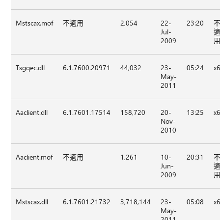
Mstscax.mof
不適用
2,054
22-
23:20
Jul-
2009
Tsgqec.dll
6.1.7600.20971
44,032
23-
05:24
x
May-
2011
Aaclient.dll
6.1.7601.17514
158,720
20-
13:25
x
Nov-
2010
Aaclient.mof
不適用
1,261
10-
20:31
Jun-
2009
Mstscax.dll
6.1.7601.21732
3,718,144
23-
05:08
x
May-
2011