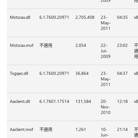
2009
Mstscax.dll
6.1.7600.20971
2,705,408
23-
04:35
x
May-
2011
Mstscax.mof
不適用
2,054
22-
23:02
Jul-
2009
Tsgqec.dll
6.1.7600.20971
36,864
23-
04:37
x
May-
2011
Aaclient.dll
6.1.7601.17514
131,584
20-
12:18
x
Nov-
2010
Aaclient.mof
不適用
1,261
10-
21:14
Jun-