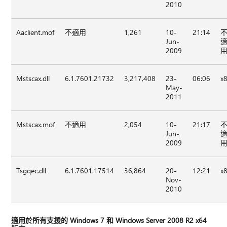
2010
Aaclient.mof
不適用
1,261
10-
21:14
Jun-
2009
Mstscax.dll
6.1.7601.21732
3,217,408
23-
06:06
x
May-
2011
Mstscax.mof
不適用
2,054
10-
21:17
Jun-
2009
Tsgqec.dll
6.1.7601.17514
36,864
20-
12:21
x
Nov-
2010
適用於所有支援的 Windows 7 和 Windows Server 2008 R2 x64