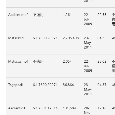
2011
Aaclient.mof
不適用
1,261
22-
22:58
Jul-
2009
Mstscax.dll
6.1.7600.20971
2,705,408
23-
04:35
x
May-
2011
Mstscax.mof
不適用
2,054
22-
23:02
Jul-
2009
Tsgqec.dll
6.1.7600.20971
36,864
23-
04:37
x
May-
2011
Aaclient.dll
6.1.7601.17514
131,584
20-
12:18
x
Nov-