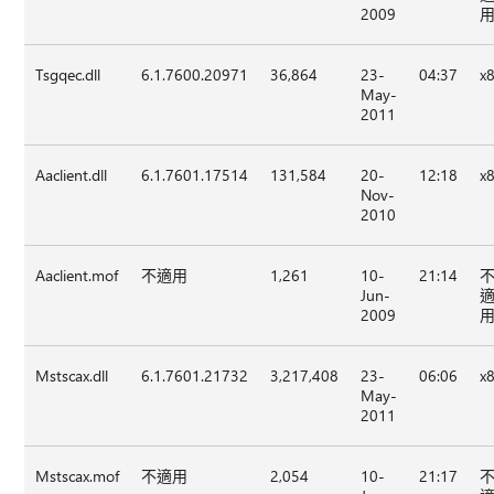
2009
Tsgqec.dll
6.1.7600.20971
36,864
23-
04:37
x
May-
2011
Aaclient.dll
6.1.7601.17514
131,584
20-
12:18
x
Nov-
2010
Aaclient.mof
不適用
1,261
10-
21:14
Jun-
2009
Mstscax.dll
6.1.7601.21732
3,217,408
23-
06:06
x
May-
2011
Mstscax.mof
不適用
2,054
10-
21:17