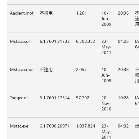
Aaclient.mof
不適用
1,261
10-
20:36
Jun-
2009
Mstscax.dll
6.1.7601.21732
6,308,352
23-
04:06
I
May-
6
2011
Mstscax.mof
不適用
2,054
10-
20:38
Jun-
2009
Tsgqec.dll
6.1.7601.17514
97,792
20-
10:28
I
Nov-
6
2010
Mstsc.exe
6.1.7600.20971
1,037,824
23-
04:32
x
May-
2011