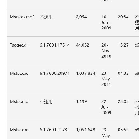
Mstscax.mof
不適用
2,054
10-
20:34
Jun-
2009
Tsgqec.dll
6.1.7601.17514
44,032
20-
13:27
x
Nov-
2010
Mstsc.exe
6.1.7600.20971
1,037,824
23-
04:32
x
May-
2011
Mstsc.mof
不適用
1,199
22-
23:03
Jul-
2009
Mstsc.exe
6.1.7601.21732
1,051,648
23-
05:59
x
May-