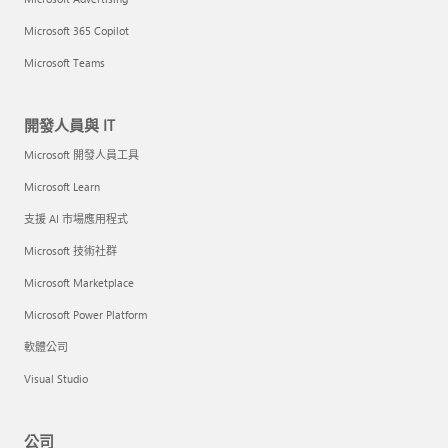
Microsoft 365 Copilot
Microsoft Teams
開發人員與 IT
Microsoft 開發人員工具
Microsoft Learn
支援 AI 市場應用程式
Microsoft 技術社群
Microsoft Marketplace
Microsoft Power Platform
軟體公司
Visual Studio
公司