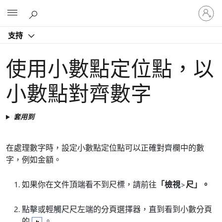
登
Microsoft
入
您
支持
的
帳
戶
使用小數點定位點，以
小數點對齊數字
套用到
在處理數字時，設定小數點定位點可以正確對齊欄中的數
字，例如金額。
如果你在文件頂端看不到尺標，請前往
「檢視
>
尺」。
點擊或輕觸尺尺左端的分頁選擇器，直到看到小數分頁
的
。