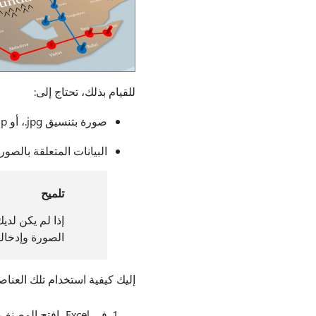
للقيام بذلك، تحتاج إلى:
صورة بتنسيق ‎.jpg، أو ‎.bmp، أو ‎.png. على سبيل المثال، صورة مخطط الطابق أو خريطة مسارات النقل العام.
البيانات المتعلقة بالصور
تلميح
الصورة وإدخالها في عمود
إليك كيفية استخدام تلك العنا
في Excel، افتح المصنف الذي يتضمن بيانات إحداثيات X وY للصورة.