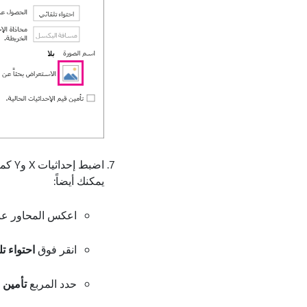
اضبط إحداثيات X وY كما تدعو الحاجة.
يمكنك أيضاً:
اعكس المحاور عبر
انقر فوق
احتواء تل
حدد المربع
تأمين ق