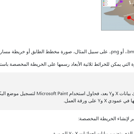
ة التي يمكن للخرائط ثلاثية الأبعاد رسمها على الخريطة المخصصة باستخدا
إذا لم يكن لديك بيانات X وY بعد، فحاول استخدام nt
ي X وY على ورقة العمل.
صر لإنشاء الخريطة المخصصة: