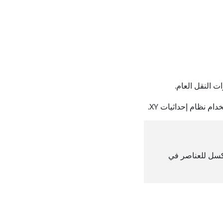
م نظام إحداثيات XY.
Microsoft Pai لتسجيل موضع البكسل للعناصر في