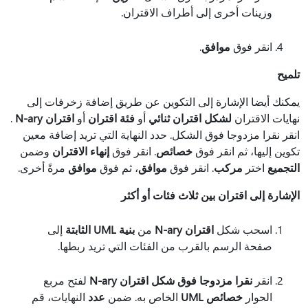
وزينات أخرى إلى أطراف الاقتران.
انقر فوق
موافق
.
تلميح
يمكنك أيضا الإشارة إلى التكوين عن طريق إضافة زخرفات إلى
نهايات الاقتران
لشكل اقتران ثنائي
أو
فئة اقتران
أو
اقتران N-ary
.
انقر نقرا مزدوجا فوق الشكل. حدد النهاية التي تريد إضافة معين
تكوين إليها، ثم انقر فوق
خصائص
. انقر فوق
إنهاء الاقتران
وضمن
التجميع
اختر
مركب
. انقر فوق
موافق
، ثم فوق
موافق
مرةً أخرى.
الإشارة إلى اقتران بين ثلاث فئات أو أكثر
اسحب شكل
اقتران N-ary
من
بنية UML الثابتة
إلى
صفحة الرسم بالقرب من الفئات التي تريد ربطها.
انقر
نقرا مزدوجا فوق شكل اقتران N-ary
لفتح مربع
الحوار
خصائص UML
الخاص به. ضمن
عدد
النهايات، قم