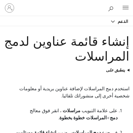
تسجيل
Microsoft
الدخول
إلى
الدعم
حسابك
إنشاء قائمة عناوين لدمج
المراسلات
ينطبق على
استخدم دمج المراسلات لإضافة عناوين بريدية أو معلومات
شخصية أخرى إلى منشوراتك تلقائيا.
على علامة التبويب
مراسلات
، انقر فوق معالج
دمج
>
المراسلات خطوة بخطوة
.
في جزء
دمج المراسلات
، ضمن
إنشاء قائمة مستلمين
،