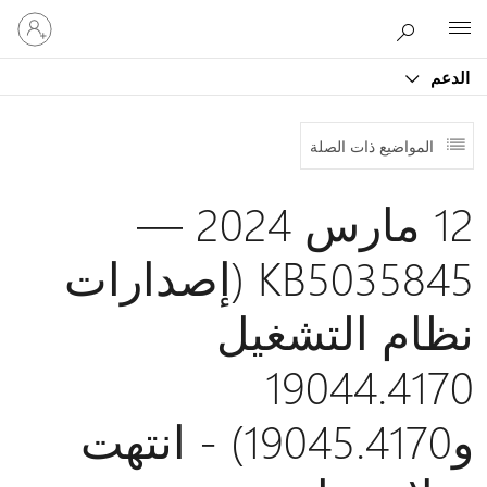
تسجيل
Microsoft
الدخول
إلى
الدعم
حسابك
المواضيع ذات الصلة
12 مارس 2024 —
KB5035845 (إصدارات
نظام التشغيل
19044.4170
و19045.4170) - انتهت